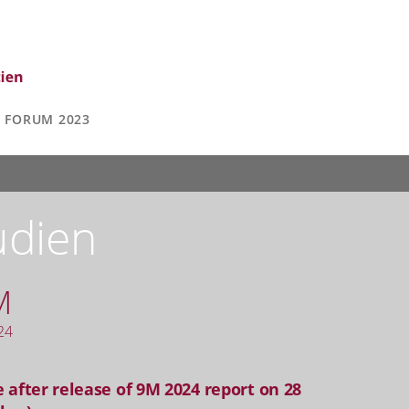
FORUM 2023
udien
M
24
 after release of 9M 2024 report on 28