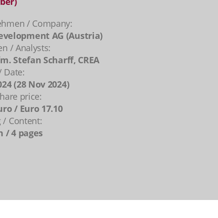
ber)
ehmen / Company:
velopment AG (Austria)
en / Analysts:
fm. Stefan Scharff, CREA
 Date:
024 (28 Nov 2024)
hare price:
uro / Euro 17.10
/ Content:
n / 4 pages