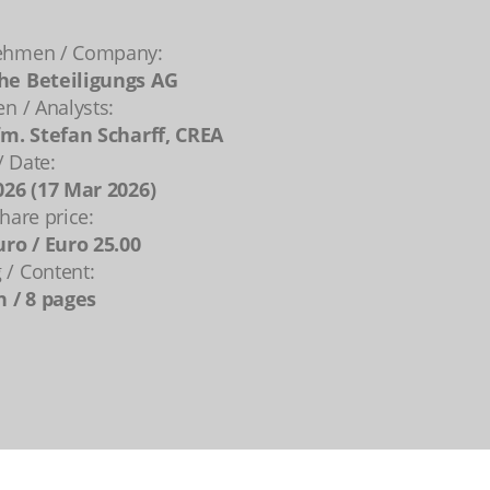
ehmen / Company:
he Beteiligungs AG
en / Analysts:
fm. Stefan Scharff, CREA
 Date:
026 (17 Mar 2026)
hare price:
uro / Euro 25.00
/ Content:
n / 8 pages