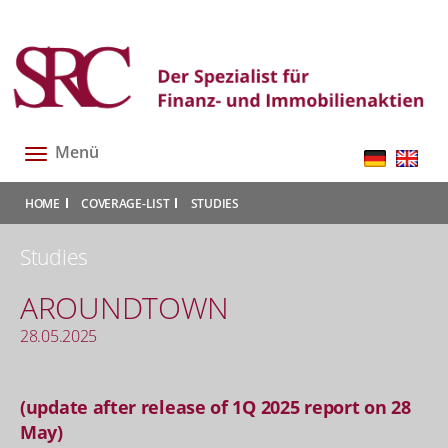
Menü
Toggle
navigation
|
|
|
HOME
COVERAGE-LIST
STUDIES
Studies
AROUNDTOWN
28.05.2025
(update after release of 1Q 2025 report on 28
May)