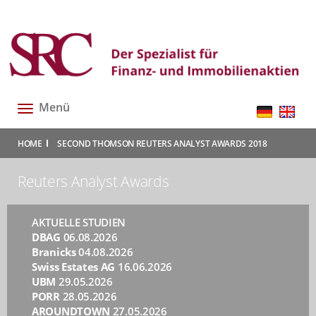
Menü
Toggle
navigation
|
|
HOME
SECOND THOMSON REUTERS ANALYST AWARDS 2018
Reuters Analyst Awards
AKTUELLE STUDIEN
DBAG
06.08.2026
Branicks
04.08.2026
Swiss Estates AG
16.06.2026
UBM
29.05.2026
PORR
28.05.2026
AROUNDTOWN
27.05.2026