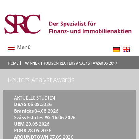
Menü
Toggle
navigation
|
|
HOME
WINNER THOMSON REUTERS ANALYST AWARDS 2017
Reuters Analyst Awards
AKTUELLE STUDIEN
DBAG
06.08.2026
Branicks
04.08.2026
Swiss Estates AG
16.06.2026
UBM
29.05.2026
PORR
28.05.2026
AROUNDTOWN
27.05.2026